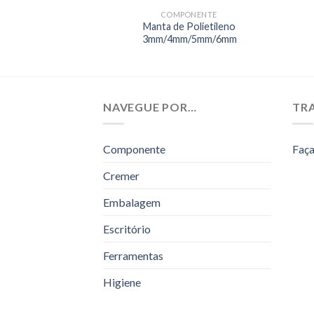
ONENTE
COMPONENTE
Poliestireno)
Manta de Polietileno
8mm/1,7mm
3mm/4mm/5mm/6mm
NAVEGUE POR…
TR
Componente
Faça
Cremer
Embalagem
Escritório
Ferramentas
Higiene