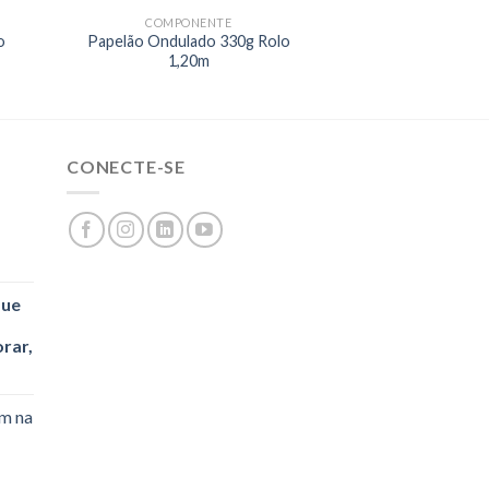
COMPONENTE
o
Papelão Ondulado 330g Rolo
1,20m
CONECTE-SE
que
rar,
em na