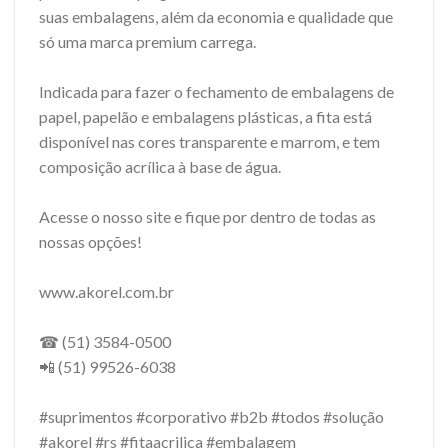
suas embalagens, além da economia e qualidade que
só uma marca premium carrega.
Indicada para fazer o fechamento de embalagens de
papel, papelão e embalagens plásticas, a fita está
disponível nas cores transparente e marrom, e tem
composição acrílica à base de água.
Acesse o nosso site e fique por dentro de todas as
nossas opções!
www.akorel.com.br
☎ (51) 3584-0500
📲 (51) 99526-6038
#suprimentos #corporativo #b2b #todos #solução
#akorel #rs #fitaacrilica #embalagem